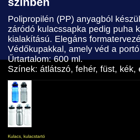
színben
Polipropilén (PP) anyagból készül
záródó kulacssapka pedig puha kr
kialakítású. Elegáns formatervezé
Védőkupakkal, amely véd a portól
Űrtartalom: 600 ml.
Színek: átlátszó, fehér, füst, kék,
Kulacs, kulacstartó