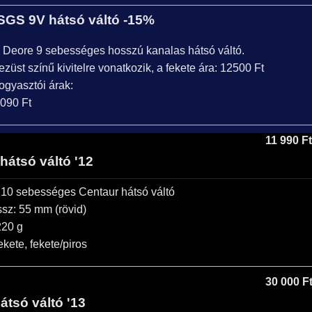
GS 9V hátsó váltó -15%
Deore 9 sebességes hosszú kanalas hátsó váltó.
ezüst színű kivitelre vonatkozik, a fekete ára: 12500 Ft
fogyasztói árak:
4090 Ft
11 990 Ft
átsó váltó '12
 10 sebességes Centaur hátsó váltó
sz: 55 mm (rövid)
220 g
ekete, fekete/piros
30 000 F
tsó váltó '13