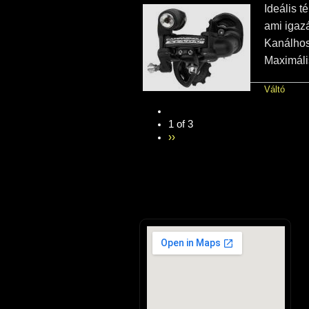
Ideális t
ami igazán
Kanálhos
Maximáli
Váltó
1 of 3
››