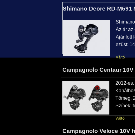
Shimano Deore RD-M591 S
Shimano 
Az ár az 
Ajánlott 
ezüst: 1
Váltó
Campagnolo Centaur 10V h
2012-es,
Kanálhos
Tömeg. 
Színek: f
Váltó
Campagnolo Veloce 10V há