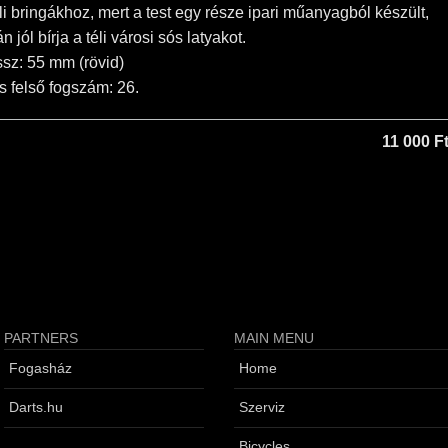
éli bringákhoz, mert a test egy része ipari műanyagból készült,
 jól bírja a téli városi sós latyakot.
sz: 55 mm (rövid)
s felső fogszám: 26.
11 000 F
PARTNERS
MAIN MENU
Fogasház
Home
Darts.hu
Szerviz
Bicycles