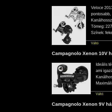
Veloce 2013
pontosabb, 
Kanálhossz:
Tömeg: 227
Színek: feke
Váltó
Campagnolo Xenon 10V há
Ideális t
ami igazán
Kanálhos
Maximáli
Váltó
Campagnolo Xenon 9V hát