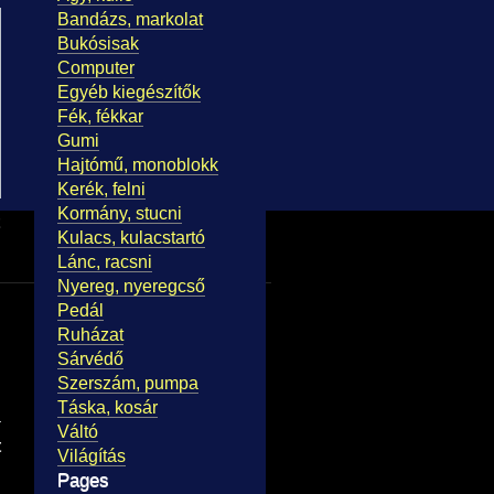
Bandázs, markolat
Bukósisak
Computer
Egyéb kiegészítők
Fék, fékkar
Gumi
Hajtómű, monoblokk
Kerék, felni
Kormány, stucni
Kulacs, kulacstartó
Lánc, racsni
Nyereg, nyeregcső
Pedál
Ruházat
Sárvédő
Szerszám, pumpa
Táska, kosár
Váltó
t
Világítás
Pages