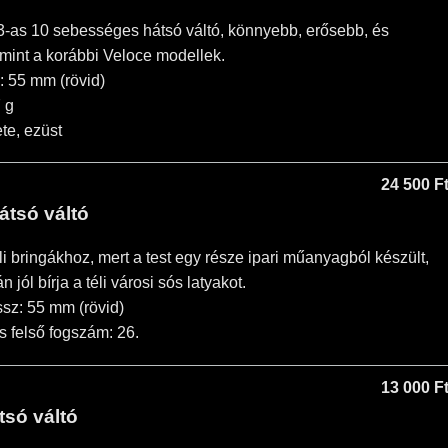
-as 10 sebességes hátsó váltó, könnyebb, erősebb, és
mint a korábbi Veloce modellek.
 55 mm (rövid)
 g
te, ezüst
24 500 F
tsó váltó
éli bringákhoz, mert a test egy része ipari műanyagból készült,
 jól bírja a téli városi sós latyakot.
sz: 55 mm (rövid)
s felső fogszám: 26.
13 000 F
só váltó