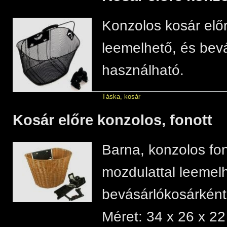
Konzolos kosár előr
leemelhető, és bev
használható.
Táska, kosár
Kosár előre konzolos, fonott
Barna, konzolos fon
mozdulattal leemelh
bevásárlókosárként
Méret: 34 x 26 x 2