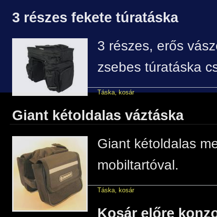
3 részes fekete túratáska
3 részes, erős vász
zsebes túratáska c
Táska, kosár
Giant kétoldalas váztáska
Giant kétoldalas m
mobiltartóval.
Táska, kosár
Kosár előre konz