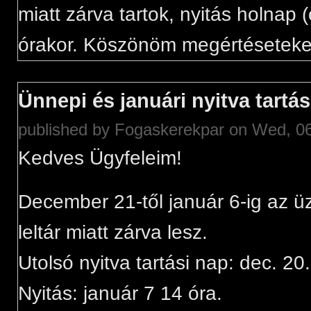
miatt zárva tartok, nyitás holnap 
órakor. Köszönöm megértéseteke
Ünnepi és januári nyitva tartás
published by
Fogaskerekpar
on Wed, 06
Kedves Ügyfeleim!
December 21-től január 6-ig az ü
leltár miatt zárva lesz.
Utolsó nyitva tartási nap: dec. 20
Nyitás: január 7 14 óra.