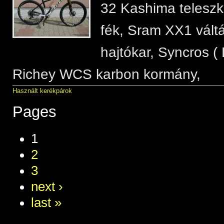
32 Kashima teleszkó
fék, Sram XX1 vált
hajtókar, Syncros ( 
Richey WCS karbon kormány,
Használt kerékpárok
Pages
1
2
3
next ›
last »