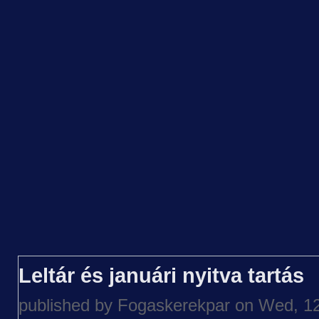
Leltár és januári nyitva tartás
published by
Fogaskerekpar
on Wed, 12