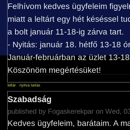
Felhívom kedves ügyfeleim figyel
miatt a leltárt egy hét késéssel t
a bolt január 11-18-ig zárva tart.
- Nyitás: január 18. hétfő 13-18 ó
Január-februárban az üzlet 13-18 
Köszönöm megértésüket!
leltár
nyitva tartás
Szabadság
published by
Fogaskerekpar
on Wed, 03
Kedves ügyfeleim, barátaim. A 