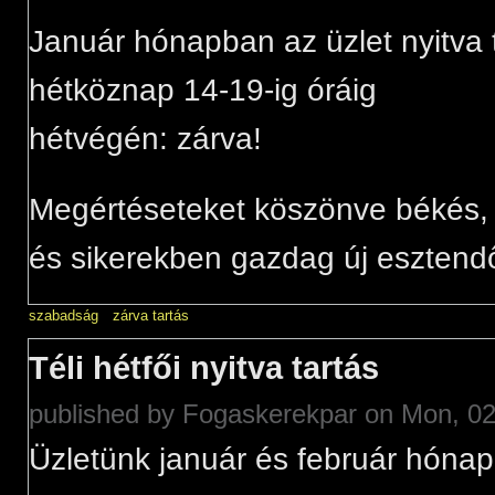
Január hónapban az üzlet nyitva 
hétköznap 14-19-ig óráig
hétvégén: zárva!
Megértéseteket köszönve békés,
és sikerekben gazdag új esztendő
szabadság
zárva tartás
Téli hétfői nyitva tartás
published by
Fogaskerekpar
on Mon, 02
Üzletünk január és február hónap