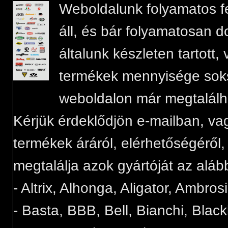
Weboldalunk folyamatos felt
áll, és bár folyamatosan d
általunk készleten tartott
termékek mennyisége sok
weboldalon már megtalálh
Kérjük érdeklődjön e-mailban, va
termékek áráról, elérhetőségéről
megtalálja azok gyártóját az aláb
- Altrix, Alhonga, Aligator, Ambros
- Basta, BBB, Bell, Bianchi, Blac