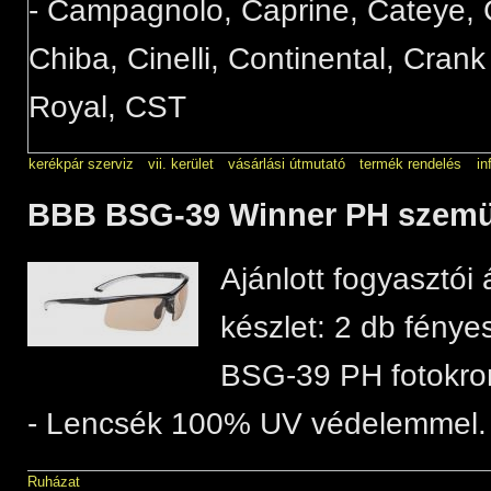
- Campagnolo, Caprine, Cateye, C
Chiba, Cinelli, Continental, Crank
Royal, CST
kerékpár szerviz
vii. kerület
vásárlási útmutató
termék rendelés
in
BBB BSG-39 Winner PH szemüv
Ajánlott fogyasztói 
készlet: 2 db fényes
BSG-39 PH fotokrom
- Lencsék 100% UV védelemmel.
Ruházat