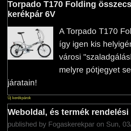
Torpado T170 Folding összec
kerékpár 6V
A Torpado T170 Fo
így igen kis helyigé
városi "szaladgálás
melyre pótjegyet se
járatain!
Új kerékpárok
Weboldal, és termék rendelési
published by
Fogaskerekpar
on Sun, 03/