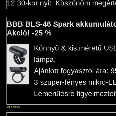
12:30-kor nyit. Köszönöm megért
BBB BLS-46 Spark akkumuláto
Akció! -25 %
Könnyű & kis méretű USB-
lámpa.
Ajánlott fogyasztói ára: 9
3 szuper-fényes mikro-L
Lemerülésre figyelmeztet
Világítás