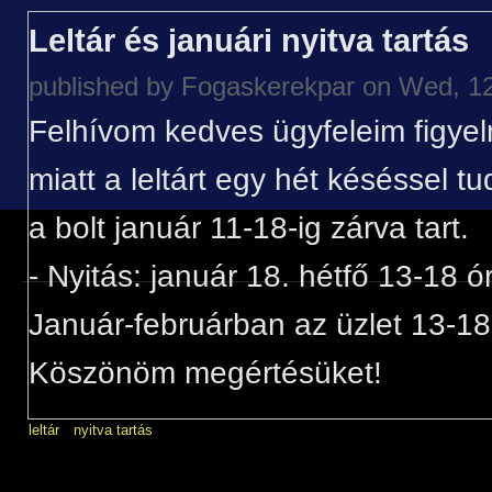
Leltár és januári nyitva tartás
published by
Fogaskerekpar
on Wed, 12
Felhívom kedves ügyfeleim figyel
miatt a leltárt egy hét késéssel t
a bolt január 11-18-ig zárva tart.
- Nyitás: január 18. hétfő 13-18 ó
Január-februárban az üzlet 13-18 
Köszönöm megértésüket!
leltár
nyitva tartás