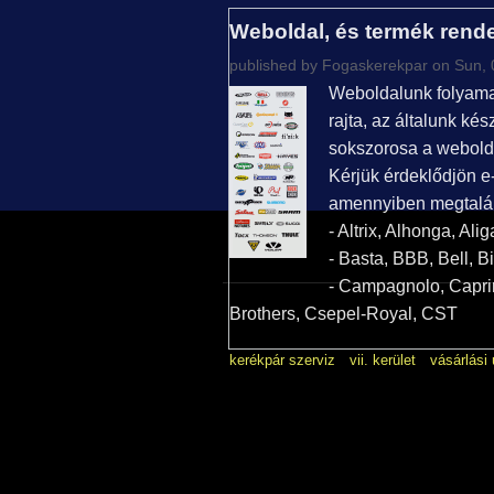
Weboldal, és termék rende
published by
Fogaskerekpar
on Sun, 
Weboldalunk folyamato
rajta, az általunk ké
sokszorosa a webold
Kérjük érdeklődjön e-
amennyiben megtalálj
- Altrix, Alhonga, Ali
- Basta, BBB, Bell, B
- Campagnolo, Caprin
Brothers, Csepel-Royal, CST
kerékpár szerviz
vii. kerület
vásárlási