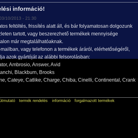
lési információ!
03/10/2013 - 21:30
s feltöltés, frissítés alatt áll, és bár folyamatosan dolgozunk
szleten tartott, vagy beszerezhető termékek mennyisége
alon már megtalálhatóaknak.
mailban, vagy telefonon a termékek áráról, elérhetőségéről,
a azok gyártóját az alábbi felsorolásban:
gator, Ambrosio, Answer, Avid
ianchi, Blackburn, Brooks
e, Cateye, Catlike, Charge, Chiba, Cinelli, Continental, Crank
 útmutató
termék rendelés
információ
forgalmazott termékek