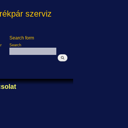
ékpár szerviz
Search form
r
Search
solat