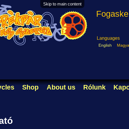
Skip to main content
Fogasker
Languages
English
Magya
ycles
Shop
About us
Rólunk
Kapc
ató