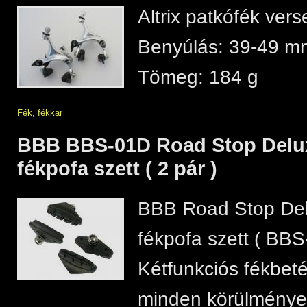
Altrix patkófék ver
Benyúlás: 39-49 m
Tömeg: 184 g
Fék, fékkar
BBB BBS-01D Road Stop Delux
fékpofa szett ( 2 pár )
BBB Road Stop Del
fékpofa szett ( BBS
Kétfunkciós fékbetét
minden körülmények