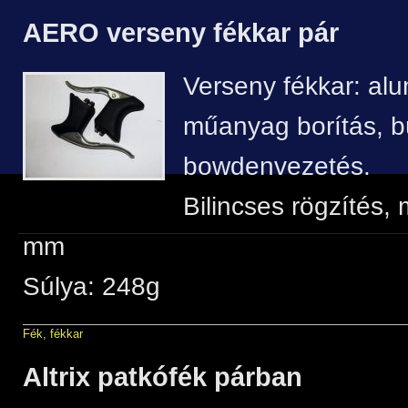
AERO verseny fékkar pár
Verseny fékkar: alu
műanyag borítás, bú
bowdenvezetés.
Bilincses rögzítés, 
mm
Súlya: 248g
Fék, fékkar
Altrix patkófék párban