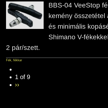
BBS-04 VeeStop fé
kemény összetétel a
és minimális kopásé
Shimano V-fékekkel 
2 pár/szett.
Fék, fékkar
1 of 9
››