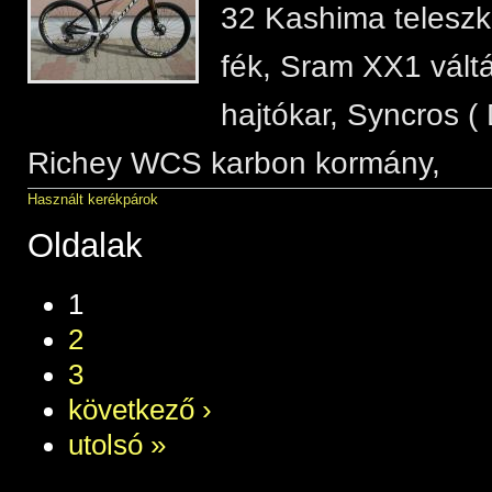
32 Kashima teleszkó
fék, Sram XX1 vált
hajtókar, Syncros ( 
Richey WCS karbon kormány,
Használt kerékpárok
Oldalak
1
2
3
következő ›
utolsó »