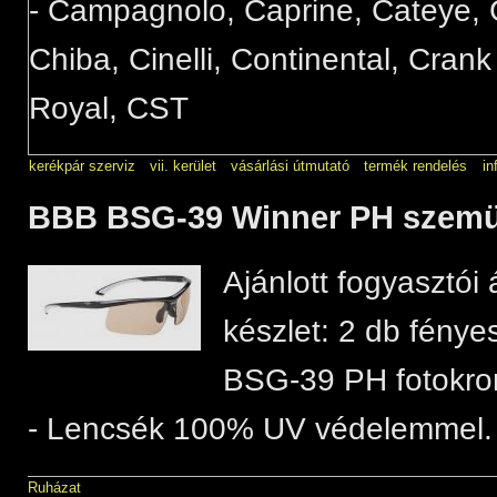
- Campagnolo, Caprine, Cateye, C
Chiba, Cinelli, Continental, Crank
Royal, CST
kerékpár szerviz
vii. kerület
vásárlási útmutató
termék rendelés
in
BBB BSG-39 Winner PH szemüv
Ajánlott fogyasztói 
készlet: 2 db fényes
BSG-39 PH fotokrom
- Lencsék 100% UV védelemmel.
Ruházat