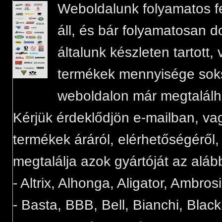
Weboldalunk folyamatos felt
áll, és bár folyamatosan d
általunk készleten tartott
termékek mennyisége sok
weboldalon már megtalálh
Kérjük érdeklődjön e-mailban, va
termékek áráról, elérhetőségéről
megtalálja azok gyártóját az aláb
- Altrix, Alhonga, Aligator, Ambros
- Basta, BBB, Bell, Bianchi, Blac