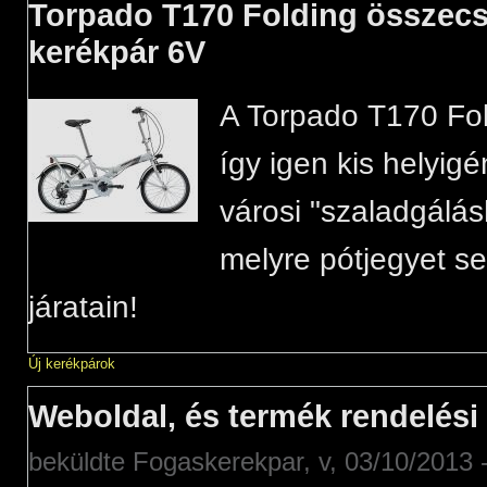
Torpado T170 Folding összec
kerékpár 6V
A Torpado T170 Fo
így igen kis helyigé
városi "szaladgálás
melyre pótjegyet se
járatain!
Új kerékpárok
Weboldal, és termék rendelési
beküldte
Fogaskerekpar
, v, 03/10/2013 