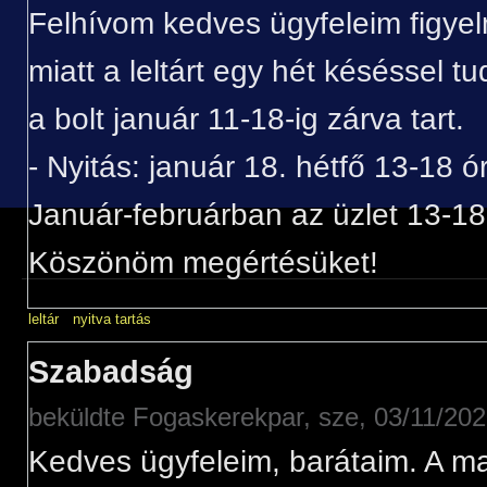
Felhívom kedves ügyfeleim figyel
miatt a leltárt egy hét késéssel t
a bolt január 11-18-ig zárva tart.
- Nyitás: január 18. hétfő 13-18 ó
Január-februárban az üzlet 13-18 
Köszönöm megértésüket!
leltár
nyitva tartás
Szabadság
beküldte
Fogaskerekpar
, sze, 03/11/202
Kedves ügyfeleim, barátaim. A 