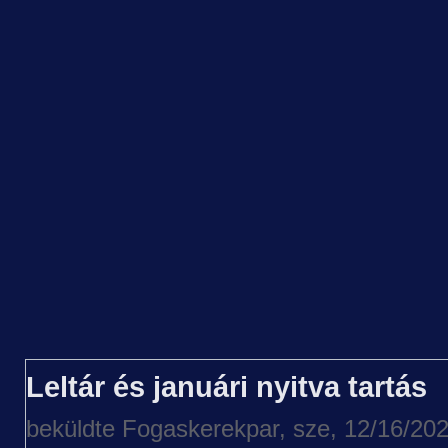
Leltár és januári nyitva tartás
beküldte
Fogaskerekpar
, sze, 12/16/202