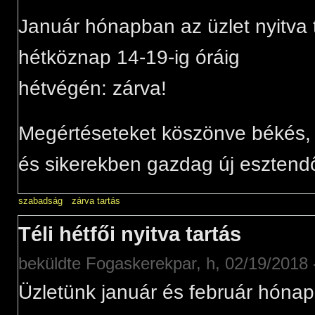
Január hónapban az üzlet nyitva 
hétköznap 14-19-ig óráig
hétvégén: zárva!
Megértéseteket köszönve békés,
és sikerekben gazdag új esztendő
szabadság
zárva tartás
Téli hétfői nyitva tartás
beküldte
Fogaskerekpar
, h, 02/19/2018 
Üzletünk január és február hónap