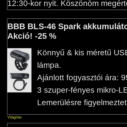
12:30-kor nyit. Köszönöm megért
BBB BLS-46 Spark akkumuláto
Akció! -25 %
Könnyű & kis méretű USB-
lámpa.
Ajánlott fogyasztói ára: 9
3 szuper-fényes mikro-L
Lemerülésre figyelmeztet
Világítás