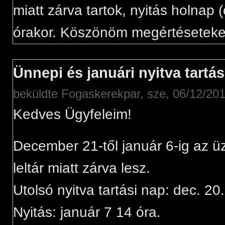
miatt zárva tartok, nyitás holnap 
órakor. Köszönöm megértéseteke
Ünnepi és januári nyitva tartás
beküldte
Fogaskerekpar
, sze, 06/12/201
Kedves Ügyfeleim!
December 21-től január 6-ig az ü
leltár miatt zárva lesz.
Utolsó nyitva tartási nap: dec. 20
Nyitás: január 7 14 óra.