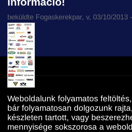
információ!
beküldte
Fogaskerekpar
, v, 03/10/2013 
Weboldalunk folyamatos feltöltés, f
bár folyamatosan dolgozunk rajta,
készleten tartott, vagy beszerez
mennyisége sokszorosa a webol