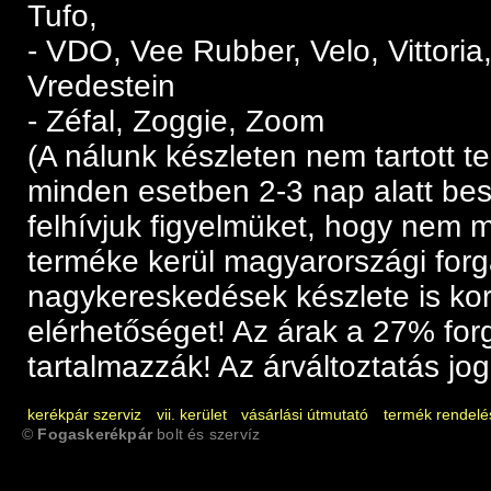
Tufo,
- VDO, Vee Rubber, Velo, Vittoria,
Vredestein
- Zéfal, Zoggie, Zoom
(A nálunk készleten nem tartott 
minden esetben 2-3 nap alatt be
felhívjuk figyelmüket, hogy nem 
terméke kerül magyarországi for
nagykereskedések készlete is kor
elérhetőséget! Az árak a 27% for
tartalmazzák! Az árváltoztatás jogá
kerékpár szerviz
vii. kerület
vásárlási útmutató
termék rendelé
©
Fogaskerékpár
bolt és szervíz