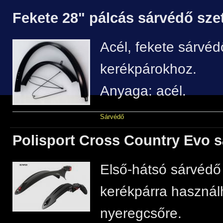
Fekete 28" pálcás sárvédő sze
Acél, fekete sárvéd
kerékpárokhoz.
Anyaga: acél.
Sárvédő
Polisport Cross Country Evo s
Első-hátsó sárvédő 
kerékpárra használh
nyeregcsőre.