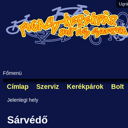
Ugrá
Főmenü
Címlap
Szerviz
Kerékpárok
Bolt
Jelenlegi hely
Sárvédő