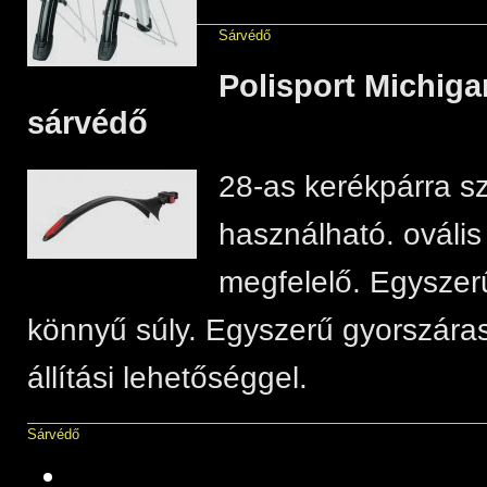
Sárvédő
Polisport Michiga
sárvédő
28-as kerékpárra sz
használható. ovális
megfelelő. Egyszer
könnyű súly. Egyszerű gyorszára
állítási lehetőséggel.
Sárvédő