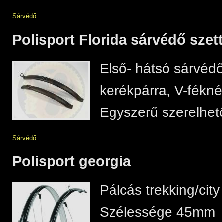
Sárvédő
Polisport Florida sárvédő szet
Első- hátsó sárvédő
kerékpárra, V-fékné
Egyszerű szerelhet
Sárvédő
Polisport georgia
Pálcás trekking/city
Szélessége 45mm