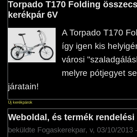
Torpado T170 Folding összec
kerékpár 6V
A Torpado T170 Fo
így igen kis helyigé
városi "szaladgálás
melyre pótjegyet se
járatain!
Új kerékpárok
Weboldal, és termék rendelési
beküldte
Fogaskerekpar
, v, 03/10/2013 