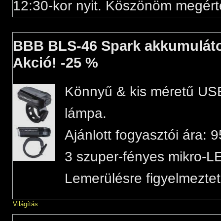
12:30-kor nyit. Köszönöm megért
BBB BLS-46 Spark akkumuláto
Akció! -25 %
Könnyű & kis méretű USB-
lámpa.
Ajánlott fogyasztói ára: 9
3 szuper-fényes mikro-L
Lemerülésre figyelmeztet
Világítás