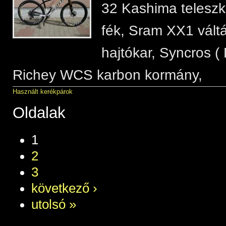
32 Kashima teleszkó
fék, Sram XX1 vált
hajtókar, Syncros ( 
Richey WCS karbon kormány,
Használt kerékpárok
Oldalak
1
2
3
következő ›
utolsó »