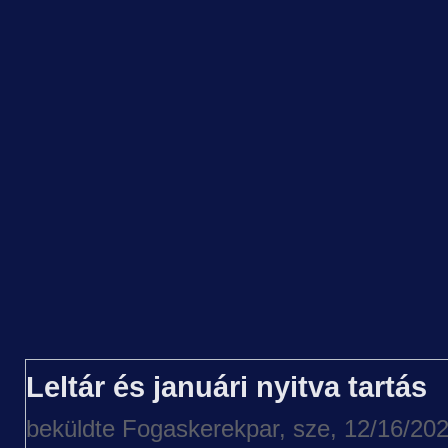
Leltár és januári nyitva tartás
beküldte
Fogaskerekpar
, sze, 12/16/202