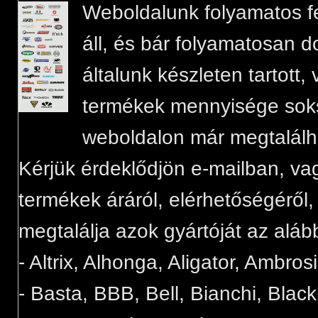
Weboldalunk folyamatos felt
áll, és bár folyamatosan d
általunk készleten tartott
termékek mennyisége sok
weboldalon már megtalálh
Kérjük érdeklődjön e-mailban, va
termékek áráról, elérhetőségéről
megtalálja azok gyártóját az aláb
- Altrix, Alhonga, Aligator, Ambros
- Basta, BBB, Bell, Bianchi, Blac