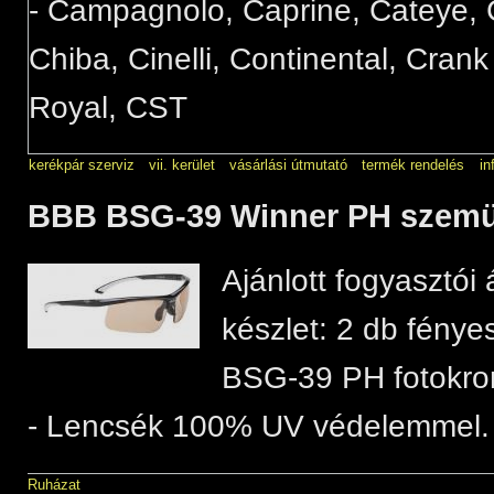
- Campagnolo, Caprine, Cateye, C
Chiba, Cinelli, Continental, Crank
Royal, CST
kerékpár szerviz
vii. kerület
vásárlási útmutató
termék rendelés
in
BBB BSG-39 Winner PH szemüv
Ajánlott fogyasztói 
készlet: 2 db fényes
BSG-39 PH fotokrom
- Lencsék 100% UV védelemmel.
Ruházat