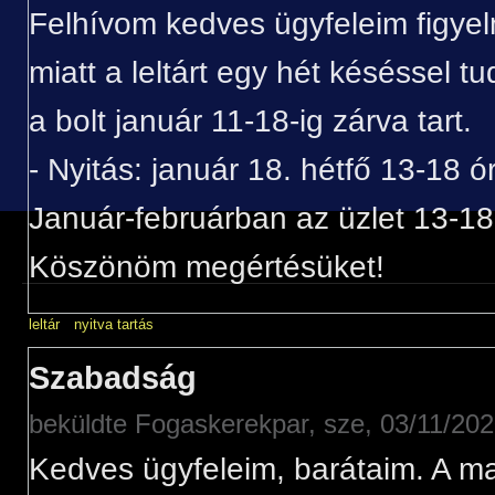
Felhívom kedves ügyfeleim figyel
miatt a leltárt egy hét késéssel t
a bolt január 11-18-ig zárva tart.
- Nyitás: január 18. hétfő 13-18 ó
Január-februárban az üzlet 13-18 
Köszönöm megértésüket!
leltár
nyitva tartás
Szabadság
beküldte
Fogaskerekpar
, sze, 03/11/202
Kedves ügyfeleim, barátaim. A 