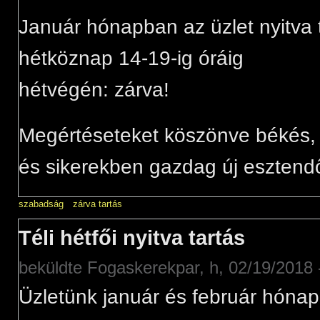
Január hónapban az üzlet nyitva 
hétköznap 14-19-ig óráig
hétvégén: zárva!
Megértéseteket köszönve békés,
és sikerekben gazdag új esztendő
szabadság
zárva tartás
Téli hétfői nyitva tartás
beküldte
Fogaskerekpar
, h, 02/19/2018 
Üzletünk január és február hónap