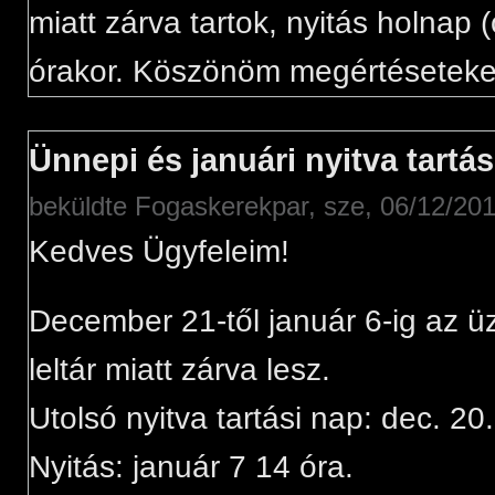
miatt zárva tartok, nyitás holnap 
órakor. Köszönöm megértéseteke
Ünnepi és januári nyitva tartás
beküldte
Fogaskerekpar
, sze, 06/12/201
Kedves Ügyfeleim!
December 21-től január 6-ig az ü
leltár miatt zárva lesz.
Utolsó nyitva tartási nap: dec. 20
Nyitás: január 7 14 óra.