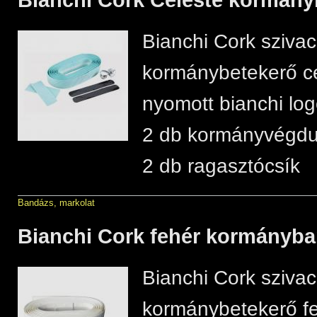
Bianchi Cork sziva
kormánybetekerő ce
nyomott bianchi log
2 db kormányvégd
2 db ragasztócsík
Bandázs, markolat
Bianchi Cork fehér kormányb
Bianchi Cork sziva
kormánybetekerő fe