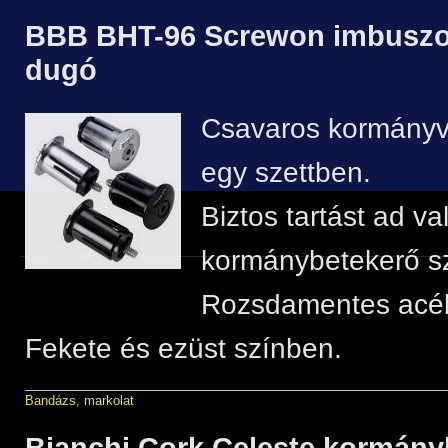
BBB BHT-96 Screwon imbusz
dugó
Csavaros kormányv
egy szettben.
Biztos tartást ad v
kormánybetekerő s
Rozsdamentes acél
Fekete és ezüst színben.
Bandázs, markolat
Bianchi Cork Celeste kormán