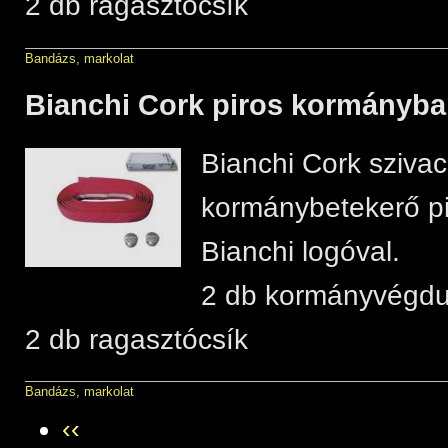
2 db ragasztócsík
Bandázs, markolat
Bianchi Cork piros kormányb
Bianchi Cork sziva
kormánybetekerő pi
Bianchi logóval.
2 db kormányvégd
2 db ragasztócsík
Bandázs, markolat
‹‹